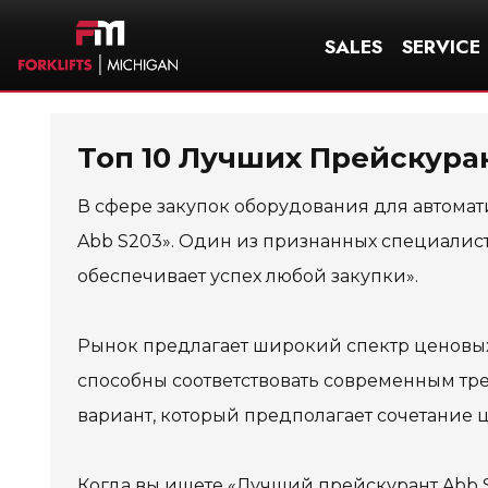
SALES
SERVICE
Топ 10 Лучших Прейскуран
В сфере закупок оборудования для автома
Abb S203». Один из признанных специалист
обеспечивает успех любой закупки».
Рынок предлагает широкий спектр ценовых
способны соответствовать современным тре
вариант, который предполагает сочетание ц
Когда вы ищете «Лучший прейскурант Abb S