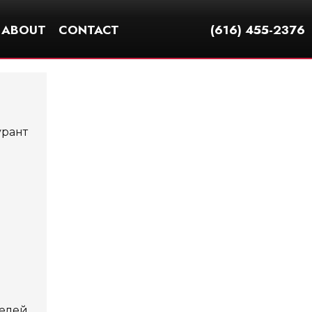
ABOUT
CONTACT
(616) 455-2376
урант
телей