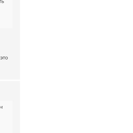
ть
это
ым