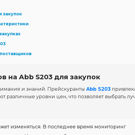
я закупок
актеристики
закупках
203
 поставщиков
в на Abb S203 для закупок
нимания и знаний. Прейскуранты
Abb S203
привлек
т различные уровни цен, что позволяет выбрать л
жет изменяться. В последнее время мониторинг