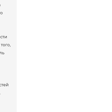
а
то
ести
того,
ль
стей
.