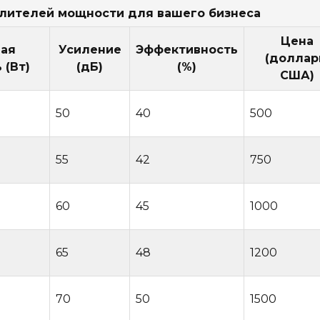
илителей мощности для вашего бизнеса
Цена
ая
Усиление
Эффективность
(долла
 (Вт)
(дБ)
(%)
США)
50
40
500
55
42
750
60
45
1000
65
48
1200
70
50
1500