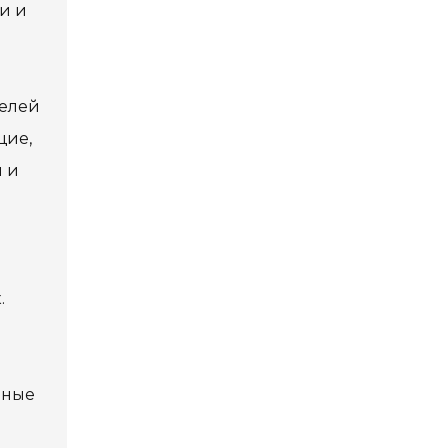
и и
телей
щие,
 и
.
пные