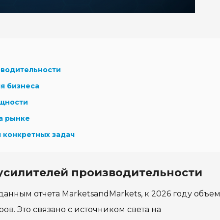
зводительности
я бизнеса
ощности
а рынке
я конкретных задач
усилителей производительности
данным отчета MarketsandMarkets, к 2026 году объе
в. Это связано с источником света на