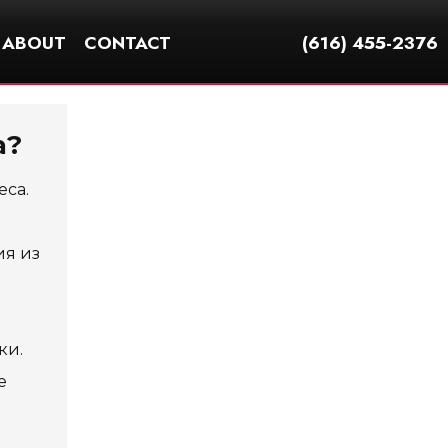
ABOUT
CONTACT
(616) 455-2376
а?
еса.
ия из
ки.
е
ы